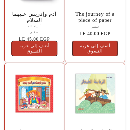
🤍
🤍
The journey of a
آدم وإدريس عليهما
piece of paper
السلام
أنبياء الله
المورّد:
سفير
المورّد:
سفير
{{
السعر
LE 40.00 EGP
{{
السعر
LE 45.00 EGP
vendor
الاعتيادي
vendor
}}
أضف إلى عربة
أضف إلى عربة
الاعتيادي
التسوق
}}
التسوق
🤍
🤍