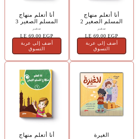
a
🤍
🤍
أنا أتعلم منهاج
أنا أتعلم منهاج
t
المسلم الصغير 2
المسلم الصغير 3
المورّد:
سفير
المورّد:
سفير
i
{{
السعر
LE 69.00 EGP
{{
السعر
LE 69.00 EGP
vendor
vendor
أضف إلى عربة
الاعتيادي
أضف إلى عربة
الاعتيادي
}}
التسوق
}}
التسوق
o
n
m
i
s
🤍
🤍
الغيرة
أنا أتعلم منهاج