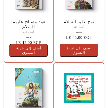
🤍
🤍
نوح عليه السلام
هود وصالح عليهما
السلام
أنبياء الله
المورّد:
سفير
أنبياء الله
{{
السعر
LE 45.00 EGP
المورّد:
سفير
vendor
{{
السعر
LE 45.00 EGP
الاعتيادي
vendor
}}
أضف إلى عربة
أضف إلى عربة
الاعتيادي
التسوق
}}
التسوق