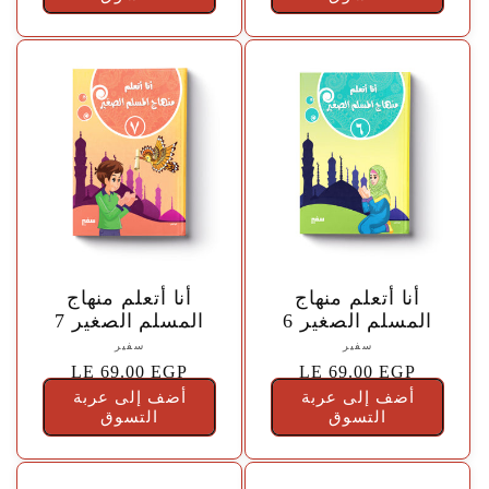
c
o
l
l
e
🤍
🤍
أنا أتعلم منهاج
أنا أتعلم منهاج
c
المسلم الصغير 6
المسلم الصغير 7
المورّد:
سفير
المورّد:
سفير
t
{{
السعر
LE 69.00 EGP
{{
السعر
LE 69.00 EGP
vendor
vendor
أضف إلى عربة
الاعتيادي
أضف إلى عربة
الاعتيادي
}}
التسوق
}}
التسوق
i