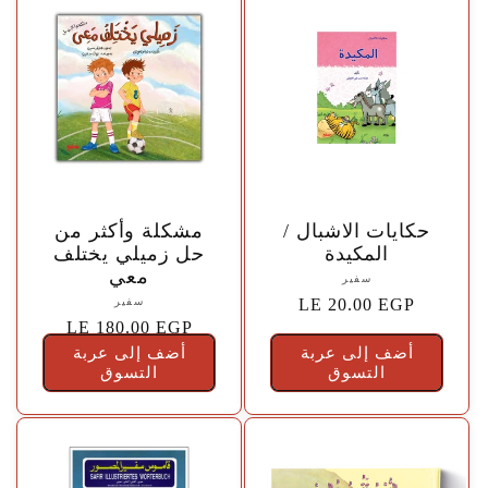
o
n
_
t
🤍
🤍
حكايات الاشبال /
مشكلة وأكثر من
e
المكيدة
حل زميلي يختلف
معي
المورّد:
سفير
m
{{
السعر
LE 20.00 EGP
المورّد:
سفير
vendor
{{
السعر
LE 180.00 EGP
الاعتيادي
p
vendor
}}
أضف إلى عربة
أضف إلى عربة
الاعتيادي
التسوق
}}
التسوق
l
a