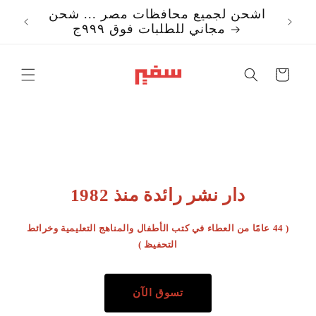
تخطي
اشحن لجميع محافظات مصر ... شحن
إلى
مجاني للطلبات فوق ٩٩٩ج
المحتوى
Translation missi
ar.templates.cart.c
دار نشر رائدة منذ 1982
( 44 عامًا من العطاء في كتب الأطفال والمناهج التعليمية وخرائط
التحفيظ )
تسوق الآن