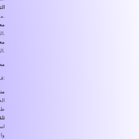
الت
معنا، مثل عند إرسال استفسار لخدمة العملاء.
معل
أو اتصال الشبكة، وعنوان IP الخاص بك، ومعرّفات فريدة أخرى.
معل
الخدمات، بما في ذلك كيفية ووقت تفاعلك معها أو تصفحك لها.
مص
قد نجمع المعلومات الشخصية من المصادر التالية:
من
الخ
طر
تلق
است