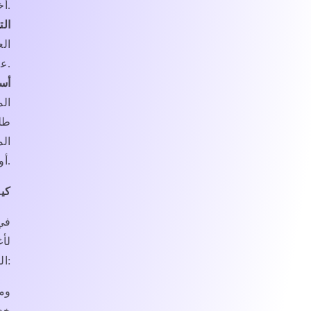
أخرى مع أي شخص آخر.
ال
الع
علاقتنا التجارية معك.
أسب
الم
طلب
الم
أو التحقيق في أي انتهاكات محتملة لشروطنا أو سياساتنا.
كي
في
لأ
الظروف:
خدم