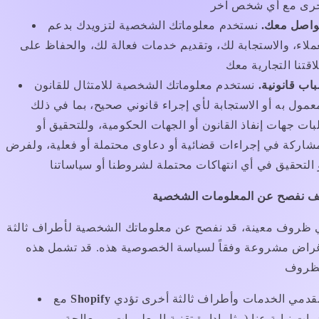
تواصل معك.
نستخدم معلوماتك الشخصية لتزويدك بدعم
ملاء، والاستجابة لك، وتقديم خدمات فعالة لك، والحفاظ على
اب قانونية.
نستخدم معلوماتك الشخصية للامتثال للقانون
عمول به أو الاستجابة لأي إجراء قانوني صحيح، بما في ذلك
ات جهات إنفاذ القانون أو الجهات الحكومية، وللتحقيق أو
شاركة في إجراءات قضائية أو دعاوى محتملة أو فعلية، ولفرض
ف نفصح عن المعلومات الشخصية
 ظروف معينة، قد نفصح عن معلوماتك الشخصية لأطراف ثالثة
غراض مشروعة وفقاً لسياسة الخصوصية هذه. قد تشمل هذه
ومقدمي الخدمات وأطراف ثالثة أخرى تؤدي
Shopify
مع
ات نيابة عنا (مثل إدارة تقنية المعلومات، ومعالجة