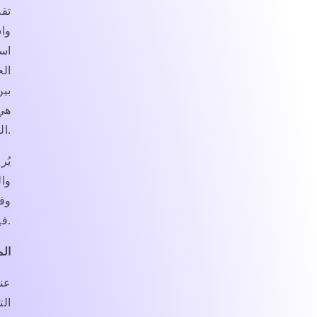
تقد
واس
است
الخ
بي
هي 
الشخصية.
يُر
وال
وف
فيها.
الم
عند
الت