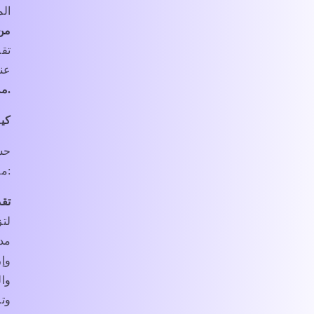
الم
من
تقن
عنا
من شركائنا أو أطراف ثالثة أخرى.
كي
حسب
معلوماتك الشخصية للأغراض التالية:
تق
لتز
مدف
وإر
وال
وتر