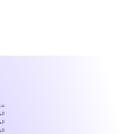
ل
م
ن
ط
ق
ة
تدي
الم
ال