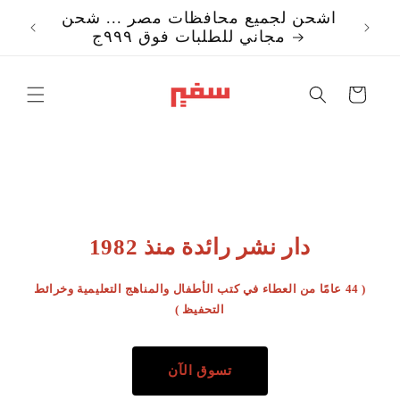
تخطي
اشحن لجميع محافظات مصر ... شحن
إلى
مجاني للطلبات فوق ٩٩٩ج
المحتوى
Translation missi
ar.templates.cart.c
دار نشر رائدة منذ 1982
( 44 عامًا من العطاء في كتب الأطفال والمناهج التعليمية وخرائط
التحفيظ )
تسوق الآن