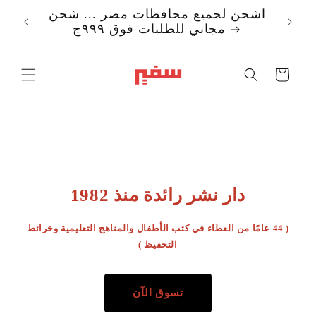
تخطي
اشحن لجميع محافظات مصر ... شحن
إلى
مجاني للطلبات فوق ٩٩٩ج
المحتوى
Translation missi
ar.templates.cart.c
دار نشر رائدة منذ 1982
( 44 عامًا من العطاء في كتب الأطفال والمناهج التعليمية وخرائط
التحفيظ )
تسوق الآن