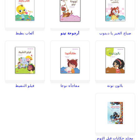
صباح الخير يا دبدوب
أرجوحة نينو
ألعاب بطبط
بالون توتة
مفاجأة نوجا
فيلو النشيط
مجلد حكايات قبل النوم