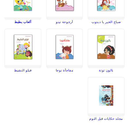
صباح الخير يا دبدوب
أرجوحة نينو
ألعاب بطبط
بالون توتة
مفاجأة نوجا
فيلو النشيط
مجلد حكايات قبل النوم