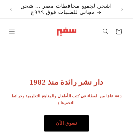
تخطي
اشحن لجميع محافظات مصر ... شحن
إلى
مجاني للطلبات فوق ٩٩٩ج
المحتوى
Translation missi
ar.templates.cart.c
دار نشر رائدة منذ 1982
( 44 عامًا من العطاء في كتب الأطفال والمناهج التعليمية وخرائط
التحفيظ )
تسوق الآن