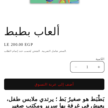
فتح
الوسائط
ألعاب بطبط
1
في
نافذة
منبثقة
السعر
LE 200.00 EGP
الاعتيادي
السعر شامل الضريبة. الشحن يُحسب عند إتمام الطلب.
الكمية
ية
زيادة
تقليل
لكمية
الكمية
لـ
لـ
أضف إلى عربة التسوق
لعاب
ألعاب
طبط
بطبط
بَطْبَط هو صغيرُ بَط ؛ يرتدي ملابس طفل،
يعيش في غرفة بها سرير ومكتب صغير