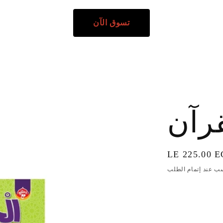
تسوق الآن
قرآن
السعر
LE 225.00 
الاعتيادي