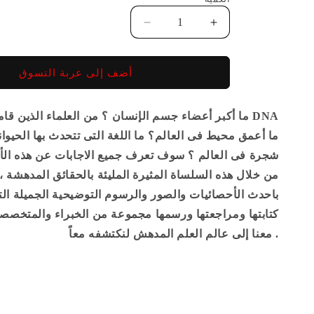
الكمية
زيادة
تقليل
الكمية
الكمية
لـ
لـ
أضف إلى عربة التسوق
المكتبة
المكتبة
العلمية
العلمية
-الحيوانات
-الحيوانات
ما أكبر أعضاء جسم الإنسان ؟ من العلماء الذين قاموا ب
البرية
البرية
ما أعمق محيط فى العالم؟ ما اللغة التى تتحدث بها الحيوان
شجرة فى العالم ؟ سوف تعرف جميع الاجابات عن هذه الأس
من خلال هذه السلساة المثيرة المليئة بالحقائق المدهشة 
باحدث الأحصائيات والصور والرسوم التوضيحية الجميلة ا
كتابتها ومراجعتها ورسمها مجموعة من الخبراء والمتخصص
معنا إلى عالم العلم المدهش لنكتشفه معاً .