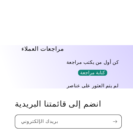
فتح
الوسائط
1
في
نافذة
منبثقة
مراجعات العملاء
كن أول من يكتب مراجعة
كتابة مراجعة
لم يتم العثور على عناصر
انضم إلى قائمتنا البريدية
بريدك الإلكتروني