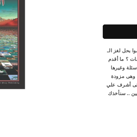
حل لغز الـ DNA
ات ؟ ما أقدم
ئلة وغيرها
، وهى مزودة
لتى أشرف علي
ين .. سنأخذك