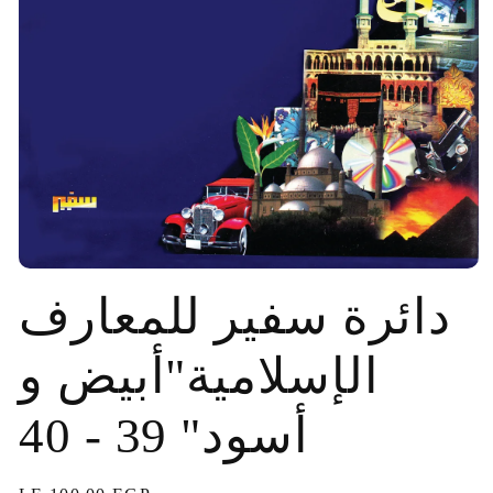
فتح
الوسائط
دائرة سفير للمعارف
1
في
نافذة
الإسلامية"أبيض و
منبثقة
أسود" 39 - 40