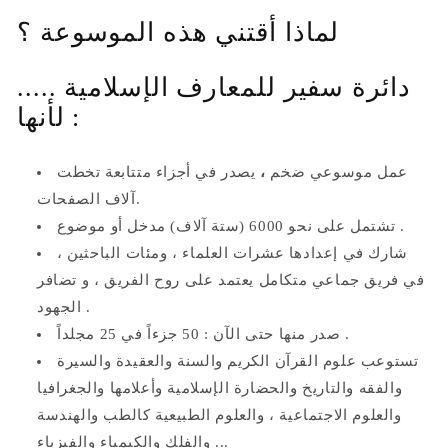
لماذا أقتني هذه الموسوعة ؟
دائرة سفير للمعارف الإسلامية .....
لأنها :
عمل موسوعي ضخم
،
يصدر في أجزاء متتابعة تخطت
آلاف الصفحات.
تشتمل على نحو 6000 (ستة آلاف) مدخل أو موضوع .
شارك في إعدادها عشرات العلماء ، ومئات الباحثين ،
في فريق جماعي متكامل يعتمد على روح الفريق ، و تضافر
الجهود .
صدر منها حتى الآن : 50 جزءاً في 25 مجلداً .
تستوعب علوم القرآن الكريم والسنة والعقيدة والسيرة
والفقه والتاريخ والحضارة الإسلامية وأعلامها والجغرافيا
والعلوم الاجتماعية ، والعلوم الطبيعية كالطب والهندسة
والفلك والكيمياء والفيزياء ...