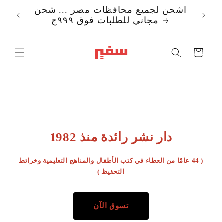
تخطي
اشحن لجميع محافظات مصر ... شحن
إلى
مجاني للطلبات فوق ٩٩٩ج
المحتوى
Translation missi
ar.templates.cart.c
دار نشر رائدة منذ 1982
( 44 عامًا من العطاء في كتب الأطفال والمناهج التعليمية وخرائط
التحفيظ )
تسوق الآن