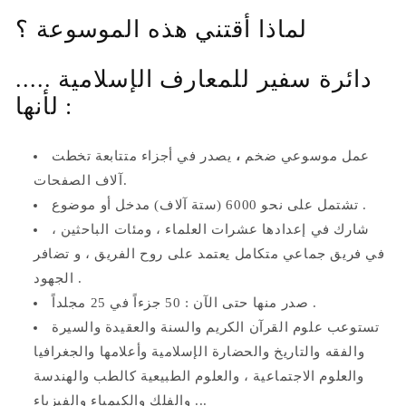
لماذا أقتني هذه الموسوعة ؟
دائرة سفير للمعارف الإسلامية .....
لأنها :
عمل موسوعي ضخم
،
يصدر في أجزاء متتابعة تخطت
آلاف الصفحات.
تشتمل على نحو 6000 (ستة آلاف) مدخل أو موضوع .
شارك في إعدادها عشرات العلماء ، ومئات الباحثين ،
في فريق جماعي متكامل يعتمد على روح الفريق ، و تضافر
الجهود .
صدر منها حتى الآن : 50 جزءاً في 25 مجلداً .
تستوعب علوم القرآن الكريم والسنة والعقيدة والسيرة
والفقه والتاريخ والحضارة الإسلامية وأعلامها والجغرافيا
والعلوم الاجتماعية ، والعلوم الطبيعية كالطب والهندسة
والفلك والكيمياء والفيزياء ...